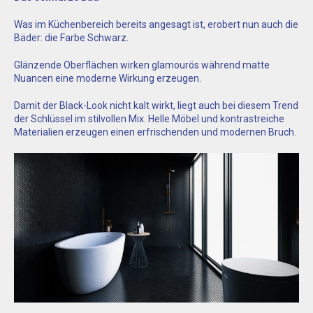
Was im Küchenbereich bereits angesagt ist, erobert nun auch die
Bäder: die Farbe Schwarz.
Glänzende Oberflächen wirken glamourös während matte
Nuancen eine moderne Wirkung erzeugen.
Damit der Black-Look nicht kalt wirkt, liegt auch bei diesem Trend
der Schlüssel im stilvollen Mix. Helle Möbel und kontrastreiche
Materialien erzeugen einen erfrischenden und modernen Bruch.